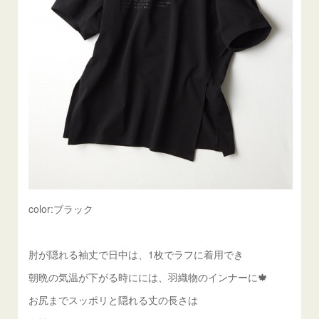
color:ブラック
肘が隠れる袖丈で日中は、1枚でラフに着用でき
朝晩の気温が下がる時にには、羽織物のインナーに🍁
お尻までスッポリと隠れる丈の長さは