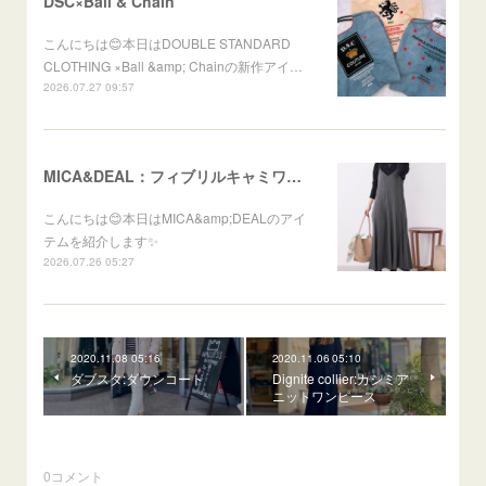
DSC×Ball & Chain
こんにちは😊本日はDOUBLE STANDARD
CLOTHING ×Ball &amp; Chainの新作アイ…
2026.07.27 09:57
MICA&DEAL：フィブリルキャミワンピース
こんにちは😊本日はMICA&amp;DEALのアイ
テムを紹介します✨
2026.07.26 05:27
2020.11.08 05:16
2020.11.06 05:10
ダブスタ:ダウンコート
Dignite collier:カシミア
ニットワンピース
0
コメント