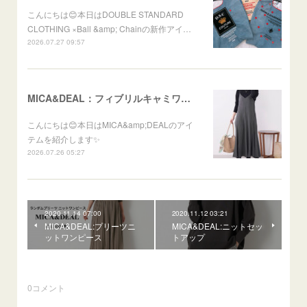
こんにちは😊本日はDOUBLE STANDARD
CLOTHING ×Ball &amp; Chainの新作アイ…
2026.07.27 09:57
MICA&DEAL：フィブリルキャミワンピース
こんにちは😊本日はMICA&amp;DEALのアイ
テムを紹介します✨
2026.07.26 05:27
2020.11.14 07:00
2020.11.12 03:21
MICA&DEAL:プリーツニ
MICA&DEAL:ニットセッ
ットワンピース
トアップ
0
コメント