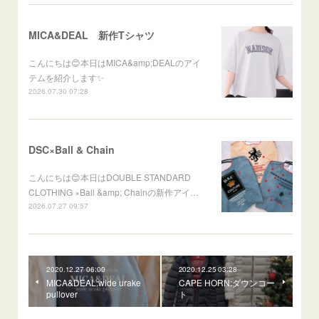
MICA&DEAL 新作Tシャツ
こんにちは😊本日はMICA&amp;DEALのアイ
テムを紹介します✨
2026.07.30 07:28
DSC×Ball & Chain
こんにちは😊本日はDOUBLE STANDARD
CLOTHING ×Ball &amp; Chainの新作アイ…
2026.07.27 09:57
2020.12.27 06:00
2020.12.25 03:28
MICA&DEAL:wide urake
CAPE HORN:ダウンコー
pullover
ト