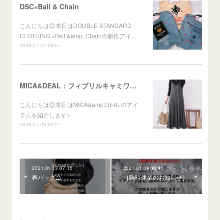
DSC×Ball & Chain
こんにちは😊本日はDOUBLE STANDARD
CLOTHING ×Ball &amp; Chainの新作アイ…
2026.07.27 09:57
MICA&DEAL：フィブリルキャミワンピース
こんにちは😊本日はMICA&amp;DEALのアイ
テムを紹介します✨
2026.07.26 05:27
2021.01.13 07:15
2021.01.09 08:41
春バッグ👜
［臨時休業のお知らせ］