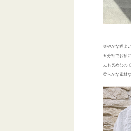
爽やかな程よい
五分袖でお袖
丈も長めなの
柔らかな素材