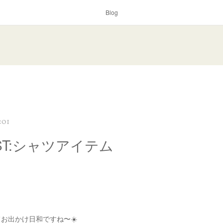
Blog
:01
ST:シャツアイテム
お出かけ日和ですね〜☀️