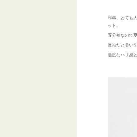
昨年、とても
ット。
五分袖なので
長袖だと暑い
適度なハリ感