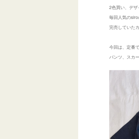
2色買い、デザ
毎回人気のsir
完売していたカ
今回は、定番で
パンツ、スカー