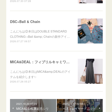
2026.07.30 07:28
DSC×Ball & Chain
こんにちは😊本日はDOUBLE STANDARD
CLOTHING ×Ball &amp; Chainの新作アイ…
2026.07.27 09:57
MICA&DEAL：フィブリルキャミワンピース
こんにちは😊本日はMICA&amp;DEALのアイ
テムを紹介します✨
2026.07.26 05:27
2021.10.20 07:04
2021.10.17 02:55
MICA&DEAL裏起毛シリ
ベストレイヤードニット