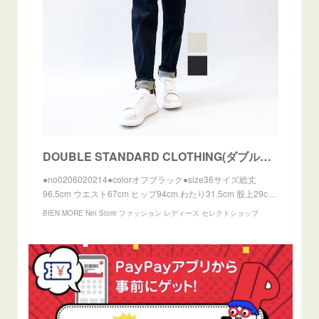
DOUBLE STANDARD CLOTHING(ダブルスタンダードクロージング) ISKO 裏起毛デニム 2021秋冬物新作 [送料無料] | BIEN MORE Net Store ファッション
●no0206020214●colorオフブラック●size36サイズ総丈
96.5cm ウエスト67cm ヒップ94cm わたり31.5cm 股上29c…
BIEN MORE Net Store ファッション レディース セレクトショップ