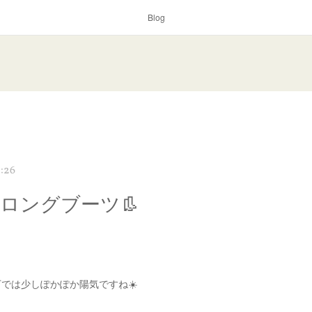
Blog
:26
E ロングブーツ👢
では少しぽかぽか陽気ですね☀️