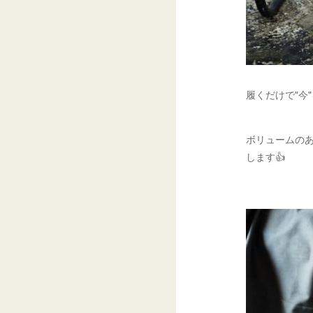
履くだけで"今
ボリュームの
します👍