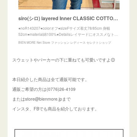
siro(シロ) layered Inner CLASSIC COTTON round p/o 2021秋物新作 | BIEN MORE Net Store ファッション レディース セレクトショップ
●noR143207●colorオフ●sizeFサイズ着丈78/85cm 身幅
52cm●material綿100%●Detailsレイヤードにオススメなト…
BIEN MORE Net Store ファッション レディース セレクトショップ
スウェットやパーカーの下に重ねても可愛いですよ😊
本日紹介した商品は全て通販可能です。
通販ご希望の方は(0776)26-4109
またはstore@bienmore.jpまで
インスタ、FBでも商品を紹介しております。