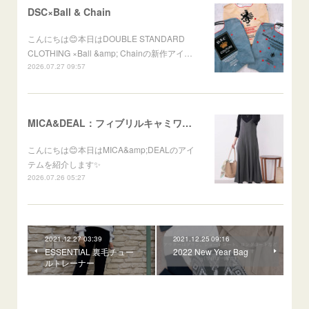
DSC×Ball & Chain
こんにちは😊本日はDOUBLE STANDARD
CLOTHING ×Ball &amp; Chainの新作アイ…
2026.07.27 09:57
MICA&DEAL：フィブリルキャミワンピース
こんにちは😊本日はMICA&amp;DEALのアイ
テムを紹介します✨
2026.07.26 05:27
2021.12.27 03:39
2021.12.25 09:16
ESSENTIAL 裏毛チュー
2022 New Year Bag
ルトレーナー