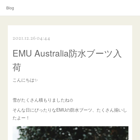
Blog
2021.12.26 04:44
EMU Australia防水ブーツ入
荷
こんにちは✨
雪がたくさん積もりましたね⛄️
そんな日にぴったりなEMUの防水ブーツ、たくさん揃いし
たよー！