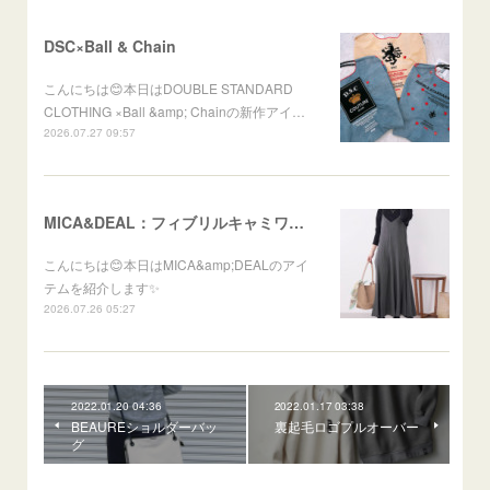
DSC×Ball & Chain
こんにちは😊本日はDOUBLE STANDARD
CLOTHING ×Ball &amp; Chainの新作アイ…
2026.07.27 09:57
MICA&DEAL：フィブリルキャミワンピース
こんにちは😊本日はMICA&amp;DEALのアイ
テムを紹介します✨
2026.07.26 05:27
2022.01.20 04:36
2022.01.17 03:38
BEAUREショルダーバッ
裏起毛ロゴプルオーバー
グ