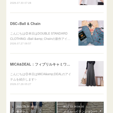
2026.07.30 07:28
DSC×Ball & Chain
こんにちは😊本日はDOUBLE STANDARD
CLOTHING ×Ball &amp; Chainの新作アイ…
2026.07.27 09:57
MICA&DEAL：フィブリルキャミワンピース
こんにちは😊本日はMICA&amp;DEALのアイ
テムを紹介します✨
2026.07.26 05:27
2022.03.26 02:00
2022.03.24 04:00
春ボトム
メリルハイテンションパ