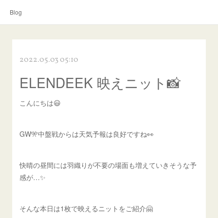
Blog
2022.05.03 05:10
ELENDEEK 映えニット📸
こんにちは😃
GW🎌中盤戦からは天気予報は良好ですね👀
快晴の昼間には羽織りが不要の場面も増えていきそうな予
感が…✨
そんな本日は1枚で映えるニットをご紹介🤗