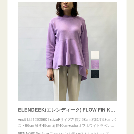
ELENDEEK(エレンディーク) FLOW FIN KT 2022春物新作 [送料無料] | BIEN MORE Net Store ファッション レディース セレクトショップ powered b
●no512212620601●sizeFサイズ左脇丈68cm 右脇丈58cm バ
スト96cm 袖丈49cm 肩幅40cm●colorオフホワイトラベン…
BIEN MORE Net Store ファッション レディース セレクトショップ