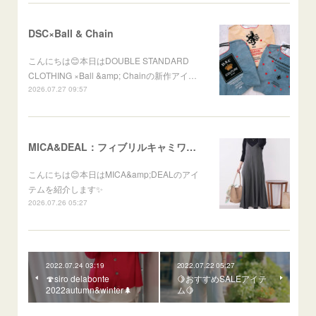
DSC×Ball & Chain
こんにちは😊本日はDOUBLE STANDARD
CLOTHING ×Ball &amp; Chainの新作アイ…
2026.07.27 09:57
MICA&DEAL：フィブリルキャミワンピース
こんにちは😊本日はMICA&amp;DEALのアイ
テムを紹介します✨
2026.07.26 05:27
2022.07.24 03:19
2022.07.22 05:27
🍄siro delabonte
🍋おすすめSALEアイテ
2022autumn&winter🌲
ム🍋