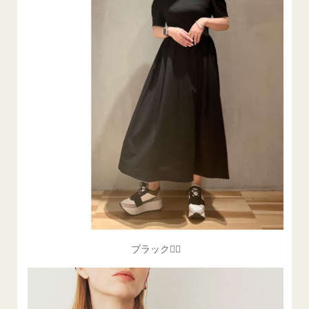
ブラック🐕‍🦺