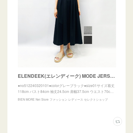
ELENDEEK(エレンディーク) MODE JERSEY F&F OP 2022秋物新作 [送料無料] | BIEN MORE Net Store ファッション レディース セレクトショップ po
●no512240320101●colorグレーブラック●size01サイズ着丈
118cm バスト84cm 袖丈24.5cm 肩幅37.5cm ウエスト70c…
BIEN MORE Net Store ファッション レディース セレクトショップ