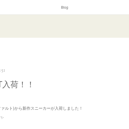
Blog
:51
LT入荷！！
アスファルト)から新作スニーカーが入荷しました！
す✨