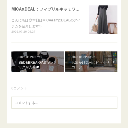
MICA&DEAL：フィブリルキャミワンピース
こんにちは😊本日はMICA&amp;DEALのアイ
テムを紹介します✨
2026.07.26 05:27
2025.06.26 07:49
2025.06.22 07:22
BED&BREAKFASTのバ
お出かけ気分にピッタリ
ッグが入荷🚚
コーデ
0
コメント