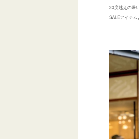
30度越えの暑
SALEアイテ