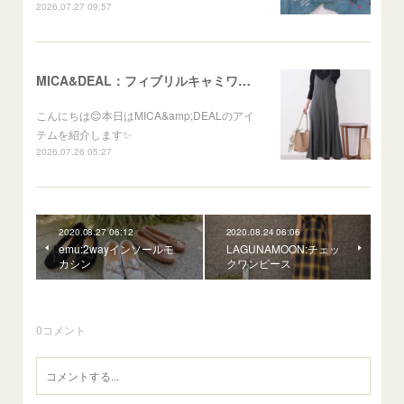
2026.07.27 09:57
MICA&DEAL：フィブリルキャミワンピース
こんにちは😊本日はMICA&amp;DEALのアイ
テムを紹介します✨
2026.07.26 05:27
2020.08.27 06:12
2020.08.24 06:06
emu:2wayインソールモ
LAGUNAMOON:チェッ
カシン
クワンピース
0
コメント