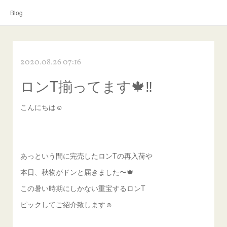
Blog
2020.08.26 07:16
ロンT揃ってます🍁‼️
こんにちは☺︎
あっという間に完売したロンTの再入荷や
本日、秋物がドンと届きました〜🍁
この暑い時期にしかない重宝するロンT
ピックしてご紹介致します☺︎