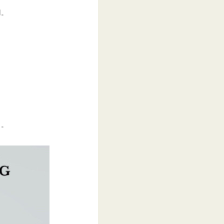
用。
ュ。